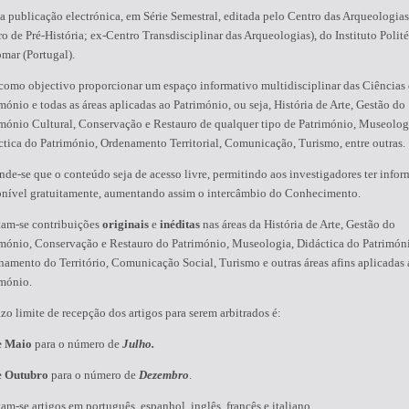
 publicação electrónica, em Série Semestral, editada pelo Centro das Arqueologias
o de Pré-História; ex-Centro Transdisciplinar das Arqueologias), do Instituto Polit
mar (Portugal).
como objectivo proporcionar um espaço informativo multidisciplinar das Ciências
mónio e todas as áreas aplicadas ao Património, ou seja, História de Arte, Gestão do
imónio Cultural, Conservação e Restauro de qualquer tipo de Património, Museolog
tica do Património, Ordenamento Territorial, Comunicação, Turismo, entre outras.
nde-se que o conteúdo seja de acesso livre, permitindo aos investigadores ter info
onível gratuitamente, aumentando assim o intercâmbio do Conhecimento.
tam-se contribuições
originais
e
inéditas
nas áreas da História de Arte, Gestão do
imónio, Conservação e Restauro do Património, Museologia, Didáctica do Patrimón
amento do Território, Comunicação Social, Turismo e outras áreas afins aplicadas 
imónio.
zo limite de recepção dos artigos para serem arbitrados é:
e Maio
para o número de
Julho.
e Outubro
para o número de
Dezembro
.
am-se artigos em português, espanhol, inglês, francês e italiano.