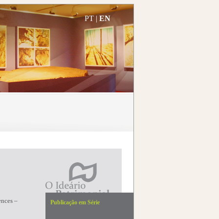
PT
|
EN
ences –
Publicação em Série