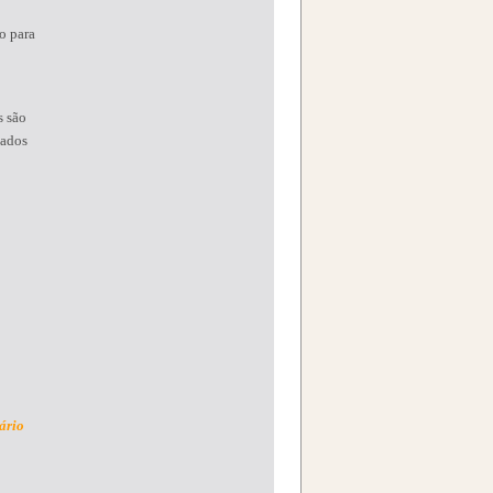
o para
s são
dados
ário