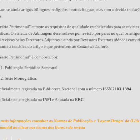
am-se ainda artigos bilingues, redigidos noutras línguas, mas com a devida traduçã
s.
eário Patrimonial" cumpre os requisitos de qualidade estabelecidos para as revistas
íficas. O Sistema de Arbitragem desenrola-se por revisão por pares no qual os artigo
 revistos pelos Directores-Adjuntos e ainda por Revisores Externos idóneos convi
oante a temática do artigo e que pertencem ao
Comité de Leitura
.
eário Patrimonial" é composta por:
ublicação Periódica Semestral.
érie Monográfica.
 oficialmente registada na Biblioteca Nacional com o número
ISSN 2183-1394
oficialmente registada na
INPI
e Anotada na
ERC
 mais informações consultar as Normas de Publicação e 'Layout Design' da O Ide
imonial
ao clicar nos ícones dos livros e da revista