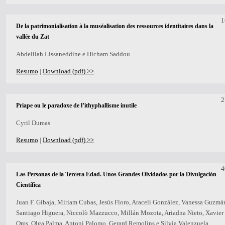
1
De la patrimonialisation à la muséalisation des ressources identitaires dans la
vallée du Zat
Abdelilah Lissaneddine e Hicham Saddou
Resumo
|
Download (pdf) >>
2
Priape ou le paradoxe de l’ithyphallisme inutile
Cyril Dumas
Resumo
|
Download (pdf) >>
4
Las Personas de la Tercera Edad. Unos Grandes Olvidados por la Divulgación
Científica
Juan F. Gibaja, Miriam Cubas, Jesús Floro, Araceli González, Vanessa Guzmá
Santiago Higuera, Niccolò Mazzucco, Millán Mozota, Ariadna Nieto, Xavier
Oms, Olga Palma, Antoni Palomo, Gerard Remolins e Silvia Valenzuela