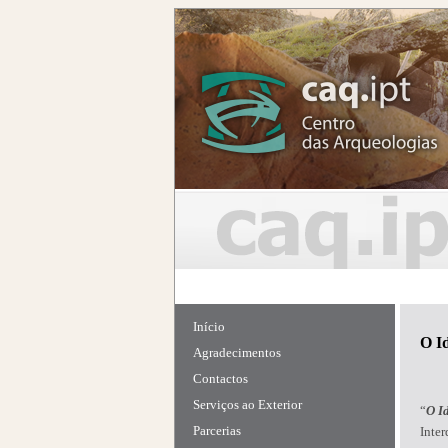
Início
O I
Agradecimentos
Contactos
Serviços ao Exterior
“
O I
Parcerias
Inter