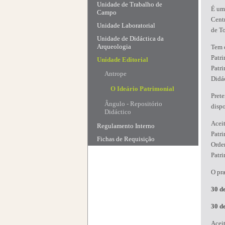
Unidade de Trabalho de
É uma
Campo
Centr
Unidade Laboratorial
de To
Unidade de Didáctica da
Arqueologia
Tem 
Patri
Unidade Editorial
Patr
Antrope
Didác
O Ideário Patrimonial
Prete
Ângulo - Repositório
disp
Didáctico
Acei
Regulamento Interno
Patr
Fichas de Requisição
Orden
Patr
O pra
30 d
30 d
Aceit