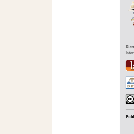
Dire
Infor
Publ