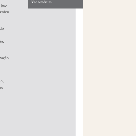
Vade-mécum
 (ex-
écnico
 do
ia,
rmação
io,
ao