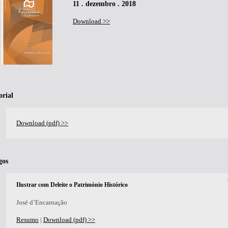
11 . dezembro . 2018
Download >>
orial
Download (pdf) >>
gos
Ilustrar com Deleite o Património Histórico
José d’Encarnação
Resumo
|
Download (pdf) >>