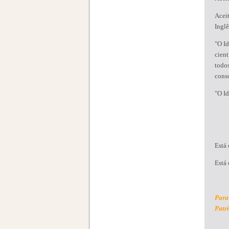
Aceit
Inglê
"O Id
cient
todos
cons
"O Id
1. P
2. S
Está
Está 
Para
Patr