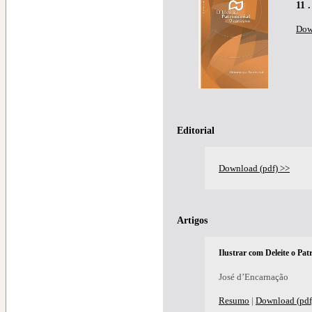
11 
Dow
Editorial
Download (pdf) >>
Artigos
Ilustrar com Deleite o Pat
José d’Encarnação
Resumo
|
Download (pdf