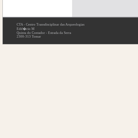
CTA - Centro Transdisciplinar das Arqueologias
Edif�cio M
Quinta do Contador - Estrada da Serra
2300-313 Tomar