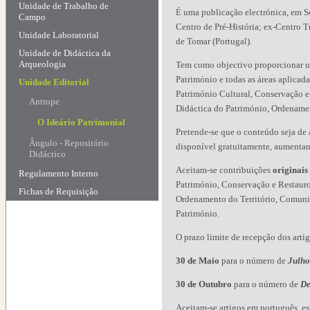
Unidade de Trabalho de
É uma publicação electrónica, em Sé
Campo
Centro de Pré-História; ex-Centro Tr
Unidade Laboratorial
de Tomar (Portugal).
Unidade de Didáctica da
Arqueologia
Tem como objectivo proporcionar um
Património e todas as áreas aplicada
Unidade Editorial
Património Cultural, Conservação e
Antrope
Didáctica do Património, Ordenamen
O Ideário Patrimonial
Pretende-se que o conteúdo seja de 
Ângulo - Repositório
disponível gratuitamente, aumenta
Didáctico
Aceitam-se contribuições
originais
Regulamento Interno
Património, Conservação e Restauro
Fichas de Requisição
Ordenamento do Território, Comunica
Património.
O prazo limite de recepção dos artig
30 de Maio
para o número de
Julho
30 de Outubro
para o número de
De
Aceitam-se artigos em português, esp