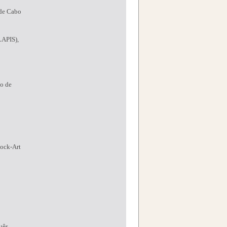
 de Cabo
LAPIS),
co de
Rock-Art
uês.