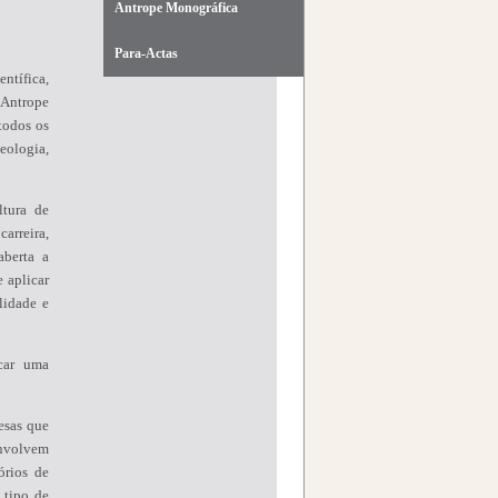
Antrope Monográfica
Para-Actas
ntífica,
Antrope
todos os
ueologia,
tura de
carreira,
aberta a
 aplicar
lidade e
icar uma
esas que
envolvem
órios de
 tipo de