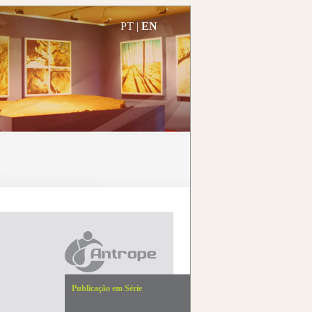
PT
|
EN
Publicação em Série