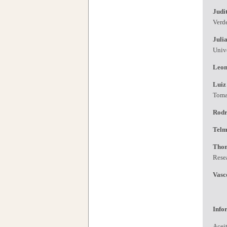
Judi
Verd
Juli
Univ
Leon
Luiz
Tom
Rodr
Telm
Tho
Rese
Vasc
Info
Aceit