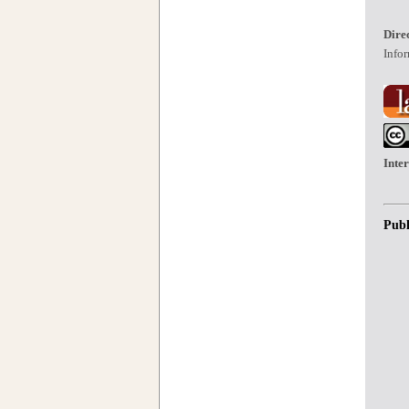
Dire
Infor
Inte
Publ