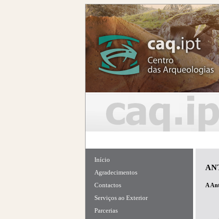
Início
AN
Agradecimentos
Contactos
A Ant
Serviços ao Exterior
Parcerias