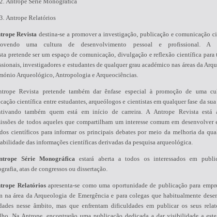
Antrope Série Monográfica
Antrope Relatórios
trope Revista
destina-se a promover a investigação, publicação e comunicação cie
ovendo uma cultura de desenvolvimento pessoal e profissional. A 
ta pretende ser um espaço de comunicação, divulgação e reflexão científica para 
ssionais, investigadores e estudantes de qualquer grau académico nas áreas da Arq
imónio Arqueológico, Antropologia e Arqueociências.
trope Revista pretende também dar ênfase especial à promoção de uma cul
cação científica entre estudantes, arqueólogos e cientistas em qualquer fase da sua 
ntivando também quem está em início de carreira. A Antrope Revista está 
issões de todos aqueles que compartilham um interesse comum em desenvolver e
dos científicos para informar os principais debates por meio da melhoria da qua
abilidade das informações científicas derivadas da pesquisa arqueológica.
ntrope Série Monográfica
estará aberta a todos os interessados em publ
rafia, atas de congressos ou dissertação.
trope Relatórios
apresenta-se como uma oportunidade de publicação para empr
m na área da Arqueologia de Emergência e para colegas que habitualmente des
idades nesse âmbito, mas que enfrentam dificuldades em publicar os seus relat
alho. Na Antrope, encontrarão uma publicação dedicada a dar visibilidade a este