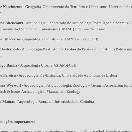
te Nascimento
-
Geografia, Ordenamento do Território e Urbanismo - Universidade
e
ano Bitencourt
-
Arqueologia, Laboratório de Arqueologia Pedro Ignácio Schmitz (
ersidade do Extremo Sul Catarinense (UNESC) Criciúma/SC, Brasil
or Medeiros
-
Arqueologia Industrial, (CHAM - NOVA FCSH)
 Oosterbeek
-
Arqueologia Pré-Histórica, Gestão do Património, Instituto Politécni
ar
igo Banha
-
Arqueologia Urbana, CHAM-FCSH
o Pereira
-
Arqueologia Pré-Histórica, Universidade Autónoma de Lisboa
mas Wyrwoll
-
Arqueologia, Petroiconologia, Zoologia – German Association for 
arch & Icono-Archaeological Mammalian Zoology
o Mantas
-
Arqueologia Romana, Universidade de Coimbra
rmações importantes:
amos manuscritos escritos nas seguintes línguas: inglês, espanhol, francês e portug