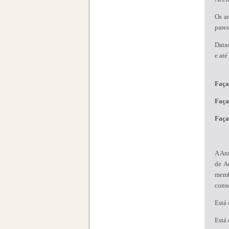
Os ar
pare
Data
e at
Faça
Faça
Faça
A Ant
de A
memb
conso
Está
Está 