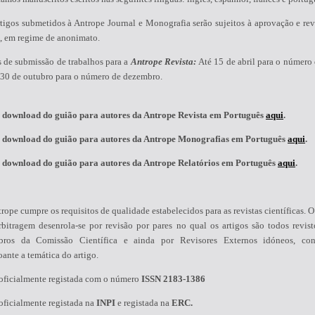
tigos submetidos à Antrope Journal e Monografia serão sujeitos à aprovação e rev
s, em regime de anonimato.
s de submissão de trabalhos para a
Antrope Revista:
Até 15 de abril para o número 
é 30 de outubro para o número de dezembro.
 download do guião para autores da Antrope Revista em Português
aqui
.
 download do guião para autores da Antrope Monografias em Português
aqui
.
 download do guião para autores da Antrope Relatórios em Português
aqui
.
rope cumpre os requisitos de qualidade estabelecidos para as revistas científicas. 
rbitragem desenrola-se por revisão por pares no qual os artigos são todos revist
ros da Comissão Científica e ainda por Revisores Externos idóneos, con
ante a temática do artigo.
 oficialmente registada com o número
ISSN 2183-1386
oficialmente registada na
INPI
e registada na
ERC.