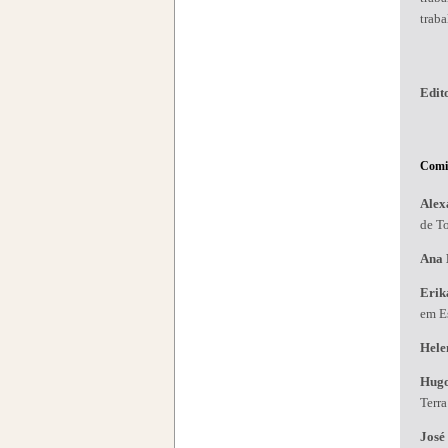
trab
Edit
Comit
Alex
de T
Ana 
Erik
em Es
Hele
Hug
Terr
José