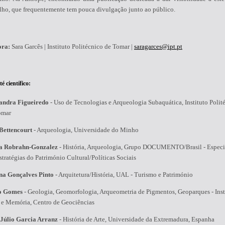
alho, que frequentemente tem pouca divulgação junto ao público.
ora:
Sara Garcês | Instituto Politécnico de Tomar |
saragarces@ipt.pt
é científico:
andra Figueiredo
-
Uso de Tecnologias e Arqueologia Subaquática, Instituto Polit
omar
Bettencourt
-
Arqueologia, Universidade do Minho
a Robrahn-Gonzalez
-
História, Arqueologia, Grupo DOCUMENTO/Brasil - Especia
tratégias do Património Cultural/Políticas Sociais
na Gonçalves Pinto
-
Arquitetura/História, UAL - Turismo e Património
o Gomes
-
Geologia, Geomorfologia, Arqueometria de Pigmentos, Geoparques - Inst
a e Memória, Centro de Geociências
 Júlio Garcia Arranz
-
História de Arte, Universidade da Extremadura, Espanha