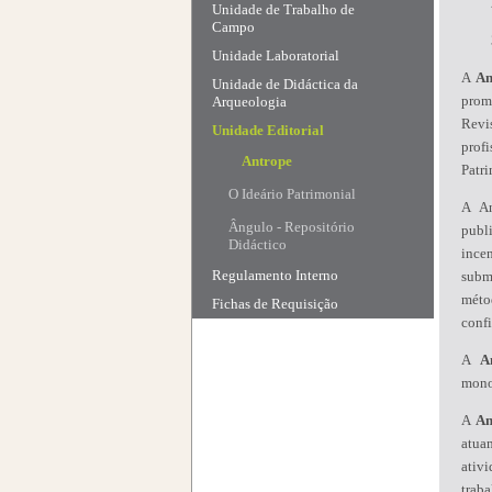
Unidade de Trabalho de
Campo
Unidade Laboratorial
A
An
Unidade de Didáctica da
prom
Arqueologia
Revis
Unidade Editorial
profi
Antrope
Patr
O Ideário Patrimonial
A An
Ângulo - Repositório
publi
Didáctico
ince
Regulamento Interno
subm
méto
Fichas de Requisição
confi
A
A
monog
A
An
atua
ativ
trab