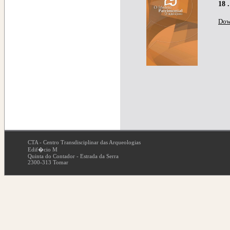
18 
Dow
CTA - Centro Transdisciplinar das Arqueologias
Edif�cio M
Quinta do Contador - Estrada da Serra
2300-313 Tomar