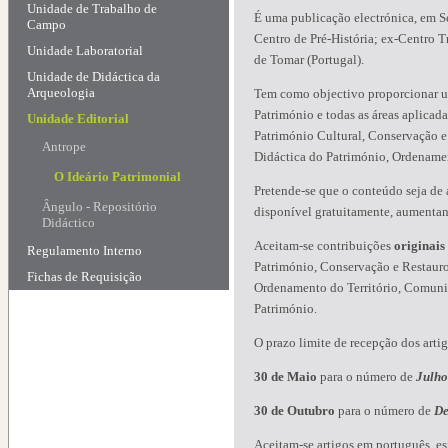
Unidade de Trabalho de
É uma publicação electrónica, em Sé
Campo
Centro de Pré-História; ex-Centro Tr
Unidade Laboratorial
de Tomar (Portugal).
Unidade de Didáctica da
Arqueologia
Tem como objectivo proporcionar um
Património e todas as áreas aplicada
Unidade Editorial
Património Cultural, Conservação e
Antrope
Didáctica do Património, Ordenamen
O Ideário Patrimonial
Pretende-se que o conteúdo seja de 
Ângulo - Repositório
disponível gratuitamente, aumenta
Didáctico
Aceitam-se contribuições
originais
Regulamento Interno
Património, Conservação e Restauro
Fichas de Requisição
Ordenamento do Território, Comunica
Património.
O prazo limite de recepção dos artig
30 de Maio
para o número de
Julho
30 de Outubro
para o número de
De
Aceitam-se artigos em português, esp