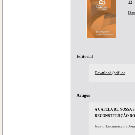
12 
Dow
Editorial
Download (pdf) >>
Artigos
A CAPELA DE NOSSA S
RECONSTITUIÇÃO DO 
José d’Encarnação e Jor