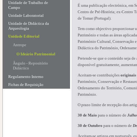
Unidade de Trabalho de
É uma publicação electrónica, em Sé
Campo
Centro de Pré-História; ex-Centro Tr
Unidade Laboratorial
de Tomar (Portugal).
Unidade de Didáctica da
Arqueologia
Tem como objectivo proporcionar um
Património e todas as áreas aplicada
Unidade Editorial
Património Cultural, Conservação e
Antrope
Didáctica do Património, Ordenamen
O Ideário Patrimonial
Pretende-se que o conteúdo seja de 
Ângulo - Repositório
disponível gratuitamente, aumenta
Didáctico
Aceitam-se contribuições
originais
Regulamento Interno
Património, Conservação e Restauro
Fichas de Requisição
Ordenamento do Território, Comunica
Património.
O prazo limite de recepção dos artig
30 de Maio
para o número de
Julho
30 de Outubro
para o número de
De
Aceitam-se artigos em português, esp