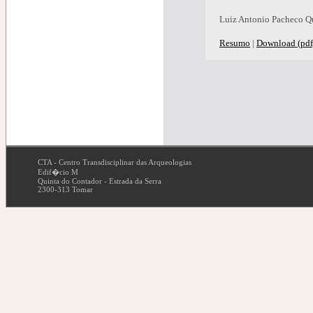
Luiz Antonio Pacheco Qu
Resumo
|
Download (pdf
CTA - Centro Transdisciplinar das Arqueologias
Edif�cio M
Quinta do Contador - Estrada da Serra
2300-313 Tomar