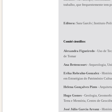
trabalho, que frequentemente tem p
Editora:
Sara Garcês | Instituto Pol
Comité científico:
Alexandra Figueiredo
-
Uso de Tec
de Tomar
Ana Bettencourt
-
Arqueologia, Un
Erika Robrahn-Gonzalez
-
Histór
em Estratégias do Património Cultur
Helena Gonçalves Pinto
-
Arquitet
Hugo Gomes
-
Geologia, Geomorfol
Terra e Memória, Centro de Geociên
José Júlio Garcia Arranz
-
Históri