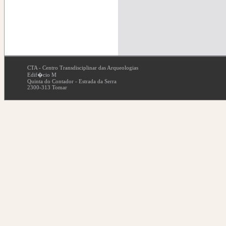
CTA - Centro Transdisciplinar das Arqueologias
Edif�cio M
Quinta do Contador - Estrada da Serra
2300-313 Tomar