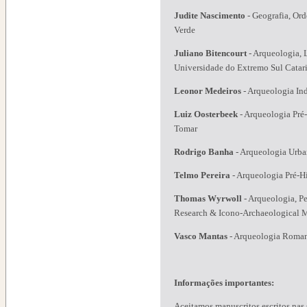
Judite Nascimento
-
Geografia, Ord
Verde
Juliano Bitencourt
-
Arqueologia, 
Universidade do Extremo Sul Catar
Leonor Medeiros
-
Arqueologia In
Luiz Oosterbeek
-
Arqueologia Pré-
Tomar
Rodrigo Banha
-
Arqueologia Ur
Telmo Pereira
-
Arqueologia Pré-H
Thomas Wyrwoll
-
Arqueologia, Pe
Research & Icono-Archaeological
Vasco Mantas
-
Arqueologia Roman
Informações importantes:
Aceitamos manuscritos escritos nas s