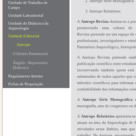
Antrope Série Monográfica
Unidade de Trabalho de
Campo
Antrope Relatórios
Unidade Laboratorial
A
Antrope Revista
destina-se a pr
Unidade de Didáctica da
promovendo uma cultura de d
Arqueologia
Revista pretende ser um espaço de 
Unidade Editorial
profissionais, investigadores e est
Antrope
Património Arqueológico, Antropol
O Ideário Patrimonial
A Antrope Revista pretende tam
Ângulo - Repositório
publicação científica entre estudant
Didáctico
incentivando também quem está e
Regulamento Interno
submissões de todos aqueles que 
métodos científicos para informar
Fichas de Requisição
confiabilidade das informações cien
A
Antrope Série Monográfica
monografia, atas de congressos ou d
A
Antrope Relatórios
apresenta-s
atuam na área da Arqueologia de 
atividades nesse âmbito, mas que 
trabalho. Na Antrope, encontrarão